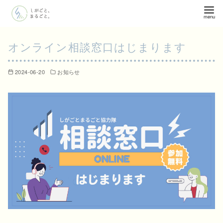
コ
ン
テ
オンライン相談窓口はじまります
ン
ツ
へ
2024-06-20
お知らせ
移
動