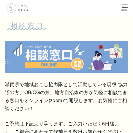
コ
ン
テ
相談窓口
ン
ツ
へ
移
動
滋賀県で地域おこし協力隊として活動している現役 協力
隊の方、OB/OGの方、地方自治体の方が気軽に相談でき
る窓口をオンライン(zoom)で開設します。お気軽にご相
談ください！
ご予約は下記より承ります。ご入力いただく5日後よ
り、ご都合にあわせて候補日を数日お知らせください。