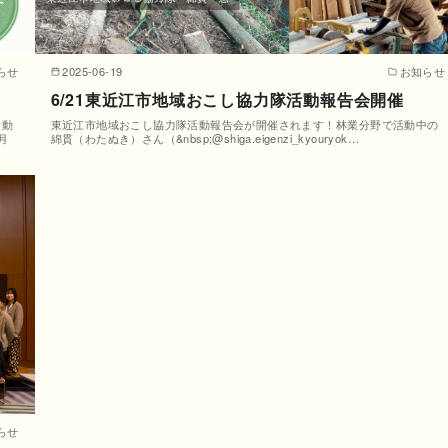
らせ
2025-06-19
お知らせ
6/21東近江市地域おこし協力隊活動報告会開催
活動
東近江市地域おこし協力隊活動報告会が開催されます！⁡林業分野で活動中の
月
綿貫（わたぬき）さん（&nbsp;@shiga.eigenzi_kyouryok…
らせ